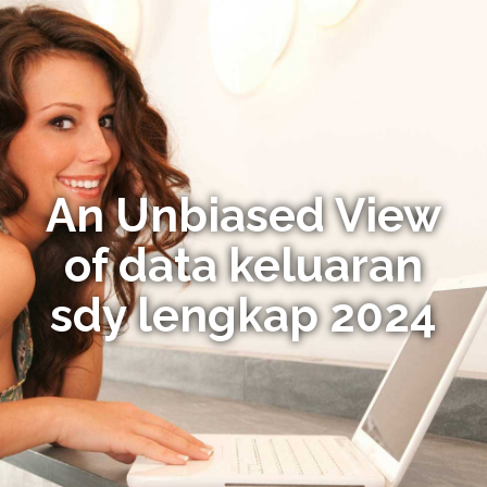
An Unbiased View
of data keluaran
sdy lengkap 2024