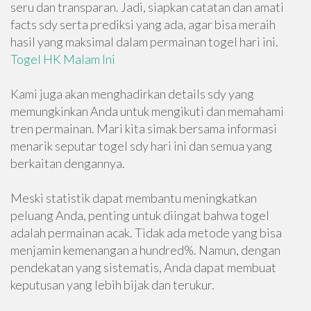
seru dan transparan. Jadi, siapkan catatan dan amati
facts sdy serta prediksi yang ada, agar bisa meraih
hasil yang maksimal dalam permainan togel hari ini.
Togel HK Malam Ini
Kami juga akan menghadirkan details sdy yang
memungkinkan Anda untuk mengikuti dan memahami
tren permainan. Mari kita simak bersama informasi
menarik seputar togel sdy hari ini dan semua yang
berkaitan dengannya.
Meski statistik dapat membantu meningkatkan
peluang Anda, penting untuk diingat bahwa togel
adalah permainan acak. Tidak ada metode yang bisa
menjamin kemenangan a hundred%. Namun, dengan
pendekatan yang sistematis, Anda dapat membuat
keputusan yang lebih bijak dan terukur.