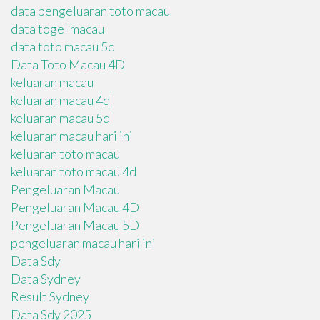
data pengeluaran toto macau
data togel macau
data toto macau 5d
Data Toto Macau 4D
keluaran macau
keluaran macau 4d
keluaran macau 5d
keluaran macau hari ini
keluaran toto macau
keluaran toto macau 4d
Pengeluaran Macau
Pengeluaran Macau 4D
Pengeluaran Macau 5D
pengeluaran macau hari ini
Data Sdy
Data Sydney
Result Sydney
Data Sdy 2025