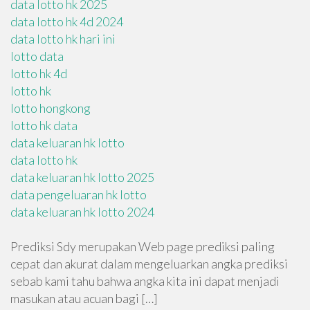
data lotto hk 2025
data lotto hk 4d 2024
data lotto hk hari ini
lotto data
lotto hk 4d
lotto hk
lotto hongkong
lotto hk data
data keluaran hk lotto
data lotto hk
data keluaran hk lotto 2025
data pengeluaran hk lotto
data keluaran hk lotto 2024
Prediksi Sdy merupakan Web page prediksi paling
cepat dan akurat dalam mengeluarkan angka prediksi
sebab kami tahu bahwa angka kita ini dapat menjadi
masukan atau acuan bagi […]