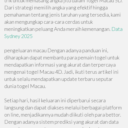
trik untuk memasang angka jitu dalam Togel Macau 5D.
Dari strategi memilih angka yang efektif hingga
pemahaman tentang jenis taruhan yang tersedia, kami
akan mengungkap cara-cara cerdas untuk
meningkatkan peluang Anda meraih kemenangan.
Data
Sydney 2025
pengeluaran macau Dengan adanya panduan ini,
diharapkan dapat membantu para pemain togel untuk
mendapatkan informasi yang akurat dan terpercaya
mengenai togel Macau 4D. Jadi, ikuti terus artikel ini
untuk selalu mendapatkan update terbaru seputar
dunia togel Macau.
Setiap hari, hasil keluaran ini diperbarui secara
langsung dan dapat diakses melalui berbagai platform
on line, menjadikannya mudah diikuti oleh para bettor.
Dengan adanya sistem prediksi yang akurat dan data