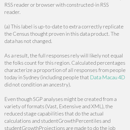
RSS reader or browser with constructed-in RSS
reader.
(a) This label is up-to-date to extra correctly replicate
the Census thought proven in this data product. The
data has not changed.
As a result, the full responses rely will likely not equal
the folks count for this region. Calculated percentages
characterize a proportion of all responses from people
today in Sydney (including people that
Data Macau 4D
did not condition an ancestry).
Even though SGP analyses might be created from a
variety of formats (Vast, Extensive and XML), the
reduced stage capabilities that do the actual
calculations and studentGrowthPercentiles and
studentGrowthProjections are made to do the job