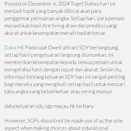
Posted on December 6, 2024 Togel Sidney hari ini
menjadi topik yang banyak dibicarakan para
penggemar permainan angka. Setiap hari, para pemain
menantikan hasil Are living draw dan prediksi yang
akurat untuk kesempatan meraih hadiah besar.
Data HK
Pada saat Dwell attract SDY berlangsung,
setiap hasil pengeluaran langsung diumumkan. Ini
memberikan kesempatan kepada semua pemain untuk
mengetahui hasil dengan cepat dan akurat. Selain itu,
informasi tentang keluaran SDY hari ini sangat penting
bagi mereka yang mengikuti setiap hasil untuk mencari
tahu angka yang belum keluar atau sering muncul.
data keluaran sdy, sgp macau, hk terbaru
However, SGPs should not be made use of as the sole
aspect when making choices about educational