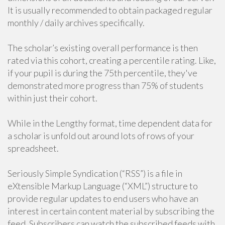
It is usually recommended to obtain packaged regular
monthly / daily archives specifically.
The scholar’s existing overall performance is then
rated via this cohort, creating a percentile rating. Like,
if your pupil is during the 75th percentile, they've
demonstrated more progress than 75% of students
within just their cohort.
While in the Lengthy format, time dependent data for
a scholar is unfold out around lots of rows of your
spreadsheet.
Seriously Simple Syndication (“RSS”) is a file in
eXtensible Markup Language (“XML”) structure to
provide regular updates to end users who have an
interest in certain content material by subscribing the
feed. Subscribers can watch the subscribed feeds with