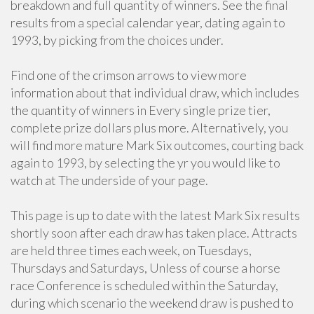
breakdown and full quantity of winners. See the final
results from a special calendar year, dating again to
1993, by picking from the choices under.
Find one of the crimson arrows to view more
information about that individual draw, which includes
the quantity of winners in Every single prize tier,
complete prize dollars plus more. Alternatively, you
will find more mature Mark Six outcomes, courting back
again to 1993, by selecting the yr you would like to
watch at The underside of your page.
This page is up to date with the latest Mark Six results
shortly soon after each draw has taken place. Attracts
are held three times each week, on Tuesdays,
Thursdays and Saturdays, Unless of course a horse
race Conference is scheduled within the Saturday,
during which scenario the weekend draw is pushed to